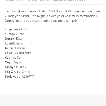
Erkek
Erkek
T-
T-
Shirt
Shirt
için
için
Regular Fit kesim erkek t-shirt. %70 Modal %30 Polyester ince örme
adedi
adedi
kumaş yapısında üretilmiştir. Bisiklet yaka ve kısa kol formundadır.
azaltın
artırın
Cepsiz, astarsız ve düz desen detaylarına sahiptir.
Kalıp:
Regular Fit
Kumaş:
Örme
Desen:
Düz
Kalınlık:
İnce
Astar:
Astarsız
Yaka:
Bisiklet Yaka
Kol:
Kısa Kol
Cep:
Cepsiz
Cinsiyet:
Erkek
Yaş Grubu:
Genç
Stok Kodu:
A25Y9417