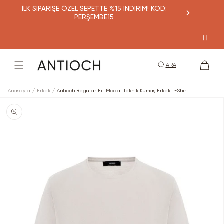
İçeriğe
İLK SİPARİŞE ÖZEL SEPETTE %15 İNDİRİM! KOD:
atla
PERŞEMBE15
Sepet
ARA
Anasayfa
Erkek
Antioch Regular Fit Modal Teknik Kumaş Erkek T-Shirt
Ürün
bilgisine
atla