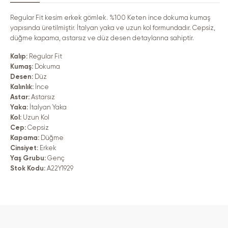
Gömlek
Gömlek
için
için
adedi
adedi
Regular Fit kesim erkek gömlek. %100 Keten ince dokuma kumaş
azaltın
artırın
yapısında üretilmiştir. İtalyan yaka ve uzun kol formundadır. Cepsiz,
düğme kapama, astarsız ve düz desen detaylarına sahiptir.
Kalıp:
Regular Fit
Kumaş:
Dokuma
Desen:
Düz
Kalınlık:
İnce
Astar:
Astarsız
Yaka:
İtalyan Yaka
Kol:
Uzun Kol
Cep:
Cepsiz
Kapama:
Düğme
Cinsiyet:
Erkek
Yaş Grubu:
Genç
Stok Kodu:
A22Y1929