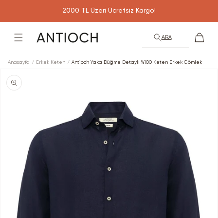
İçeriğe
2000 TL Üzeri Ücretsiz Kargo!
atla
Sepet
ARA
Anasayfa
Erkek Keten
Antioch Yaka Düğme Detaylı %100 Keten Erkek Gömlek
Ürün
bilgisine
atla