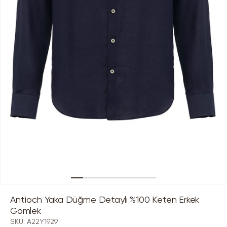
Medya
1
Antioch Yaka Düğme Detaylı %100 Keten Erkek
modda
oynatın
Gömlek
SKU:
A22Y1929